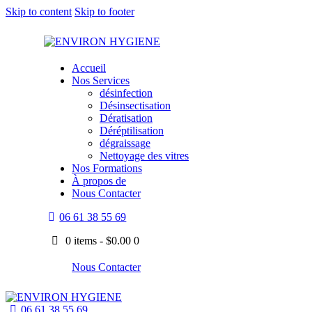
Skip to content
Skip to footer
Accueil
Nos Services
désinfection
Désinsectisation
Dératisation
Déréptilisation
dégraissage
Nettoyage des vitres
Nos Formations
À propos de
Nous Contacter
06 61 38 55 69
0 items
-
$0.00
0
Nous Contacter
06 61 38 55 69