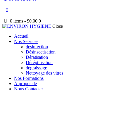
0 items
-
$0.00
0
Close
Accueil
Nos Services
désinfection
Désinsectisation
Dératisation
Déréptilisation
dégraissage
Nettoyage des vitres
Nos Formations
À propos de
Nous Contacter