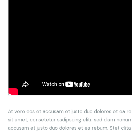
At vero eos et accusam et justo duo dolores et ea r
sit amet, consetetur sadipscing elitr, sed diam nonu
accusam et justo duo dolores et ea rebum. Stet clit