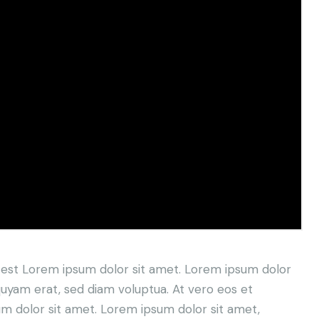
s est Lorem ipsum dolor sit amet. Lorem ipsum dolor
quyam erat, sed diam voluptua. At vero eos et
m dolor sit amet. Lorem ipsum dolor sit amet,