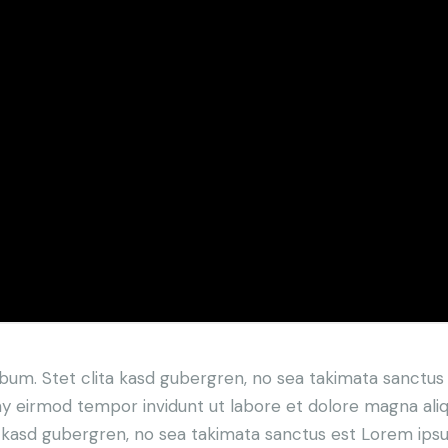
ebum. Stet clita kasd gubergren, no sea takimata sanctu
my eirmod tempor invidunt ut labore et dolore magna ali
a kasd gubergren, no sea takimata sanctus est Lorem ipsu