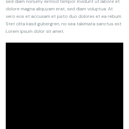
sed diam nonumy eirmod tempor invidunt ut labore et
dolore magna aliquyam erat, sed diam voluptua. At
vero eos et accusam et justo duo dolores et ea rebum.
Stet clita kasd gubergren, no sea takimata sanctus est
Lorem ipsum dolor sit amet.