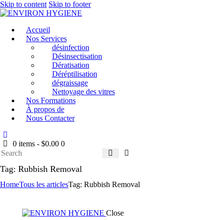
Skip to content
Skip to footer
Accueil
Nos Services
désinfection
Désinsectisation
Dératisation
Déréptilisation
dégraissage
Nettoyage des vitres
Nos Formations
À propos de
Nous Contacter
0 items
-
$0.00
0
Tag: Rubbish Removal
Home
Tous les articles
Tag: Rubbish Removal
Close