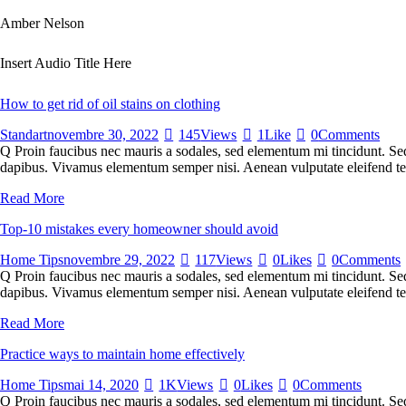
Amber Nelson
Insert Audio Title Here
How to get rid of oil stains on clothing
Standart
novembre 30, 2022
145
Views
1
Like
0
Comments
Q Proin faucibus nec mauris a sodales, sed elementum mi tincidunt. Sed 
dapibus. Vivamus elementum semper nisi. Aenean vulputate eleifend tell
Read More
Top-10 mistakes every homeowner should avoid
Home Tips
novembre 29, 2022
117
Views
0
Likes
0
Comments
Q Proin faucibus nec mauris a sodales, sed elementum mi tincidunt. Sed 
dapibus. Vivamus elementum semper nisi. Aenean vulputate eleifend tellu
Read More
Practice ways to maintain home effectively
Home Tips
mai 14, 2020
1K
Views
0
Likes
0
Comments
Q Proin faucibus nec mauris a sodales, sed elementum mi tincidunt. Sed 