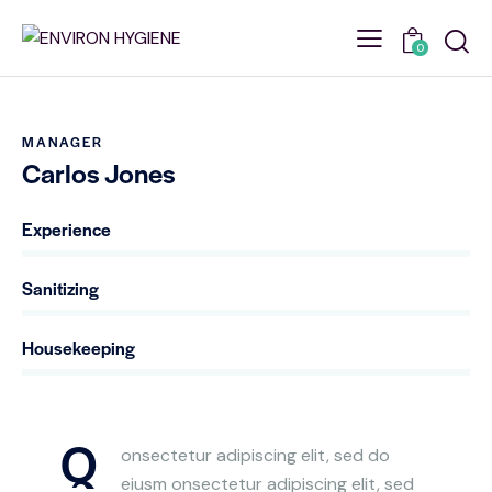
0
MANAGER
Carlos Jones
Experience
0%
Sanitizing
0%
Housekeeping
88%
Q
onsectetur adipiscing elit, sed do
eiusm onsectetur adipiscing elit, sed