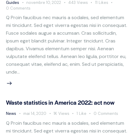
Guides
novembre 10, 2022
443
Views
11
Likes
0
Comments
Q Proin faucibus nec mauris a sodales, sed elementum
mi tincidunt. Sed eget viverra egestas nisi in consequat.
Fusce sodales augue a accumsan. Cras sollicitudin,
ipsum eget blandit pulvinar. Integer tincidunt. Cras
dapibus. Vivamus elementum semper nisi. Aenean
vulputate eleifend tellus. Aenean leo ligula, porttitor eu,
consequat vitae, eleifend ac, enim. Sed ut perspiciatis,
unde…
Waste statistics in America 2022: act now
News
mai 14, 2020
1K
Views
1
Like
0
Comments
Q Proin faucibus nec mauris a sodales, sed elementum
mi tincidunt. Sed eget viverra egestas nisi in consequat.