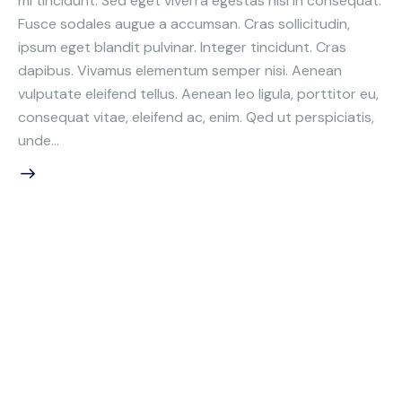
mi tincidunt. Sed eget viverra egestas nisi in consequat.
Fusce sodales augue a accumsan. Cras sollicitudin,
ipsum eget blandit pulvinar. Integer tincidunt. Cras
dapibus. Vivamus elementum semper nisi. Aenean
vulputate eleifend tellus. Aenean leo ligula, porttitor eu,
consequat vitae, eleifend ac, enim. Qed ut perspiciatis,
unde…