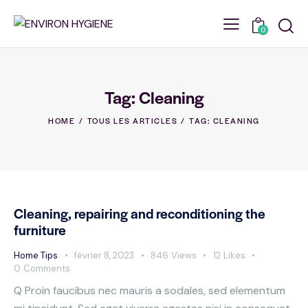
0
Tag: Cleaning
HOME
TOUS LES ARTICLES
TAG: CLEANING
Cleaning, repairing and reconditioning the
furniture
Home Tips
février 8, 2023
846
Views
12
Likes
0
Comments
Q Proin faucibus nec mauris a sodales, sed elementum