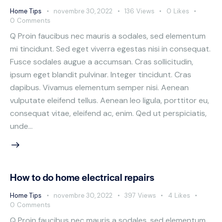
Home Tips
novembre 30, 2022
136
Views
0
Likes
0
Comments
Q Proin faucibus nec mauris a sodales, sed elementum
mi tincidunt. Sed eget viverra egestas nisi in consequat.
Fusce sodales augue a accumsan. Cras sollicitudin,
ipsum eget blandit pulvinar. Integer tincidunt. Cras
dapibus. Vivamus elementum semper nisi. Aenean
vulputate eleifend tellus. Aenean leo ligula, porttitor eu,
consequat vitae, eleifend ac, enim. Qed ut perspiciatis,
unde…
How to do home electrical repairs
Home Tips
novembre 30, 2022
397
Views
4
Likes
0
Comments
Q Proin faucibus nec mauris a sodales, sed elementum